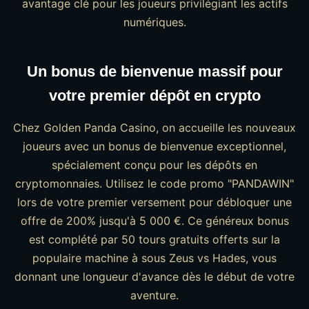
avantage clé pour les joueurs privilégiant les actifs
numériques.
Un bonus de bienvenue massif pour
votre premier dépôt en crypto
Chez Golden Panda Casino, on accueille les nouveaux
joueurs avec un bonus de bienvenue exceptionnel,
spécialement conçu pour les dépôts en
cryptomonnaies. Utilisez le code promo "PANDAWIN"
lors de votre premier versement pour débloquer une
offre de 200% jusqu'à 5 000 €. Ce généreux bonus
est complété par 50 tours gratuits offerts sur la
populaire machine à sous Zeus vs Hades, vous
donnant une longueur d'avance dès le début de votre
aventure.