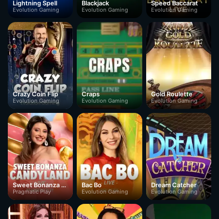
Lightning Spell
Blackjack
Speed Baccarat
Evolution Gaming
Evolution Gaming
Evolution Gaming
Crazy Coin Flip
Craps
Gold Roulette
Evolution Gaming
Evolution Gaming
Evolution Gaming
Sweet Bonanza Candyland
Bac Bo
Dream Catcher
Pragmatic Play
Evolution Gaming
Evolution Gaming