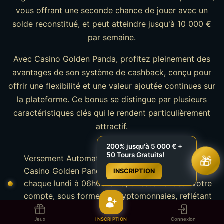
vous offrant une seconde chance de jouer avec un
solde reconstitué, et peut atteindre jusqu'à 10 000 €
par semaine.
Avec Casino Golden Panda, profitez pleinement des
avantages de son système de cashback, conçu pour
offrir une flexibilité et une valeur ajoutée continues sur
la plateforme. Ce bonus se distingue par plusieurs
caractéristiques clés qui le rendent particulièrement
attractif.
200% jusqu'à 5 000 € +
50 Tours Gratuits!
Versement Automatique en Crypto : Grâce à
🎁
Casino Golden Panda, le cashback est crédité
INSCRIPTION
chaque lundi à 06h00 UTC, directement sur votre
compte, sous forme de cryptomonnaies, reflétant
son engagement envers l'innovation financière.
Jeux
INSCRIPTION
Connexion