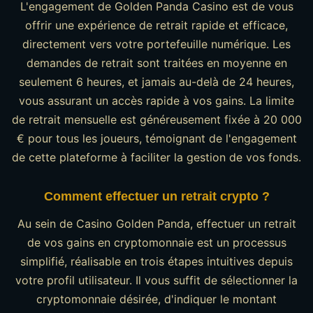
L'engagement de Golden Panda Casino est de vous
offrir une expérience de retrait rapide et efficace,
directement vers votre portefeuille numérique. Les
demandes de retrait sont traitées en moyenne en
seulement 6 heures, et jamais au-delà de 24 heures,
vous assurant un accès rapide à vos gains. La limite
de retrait mensuelle est généreusement fixée à 20 000
€ pour tous les joueurs, témoignant de l'engagement
de cette plateforme à faciliter la gestion de vos fonds.
Comment effectuer un retrait crypto ?
Au sein de Casino Golden Panda, effectuer un retrait
de vos gains en cryptomonnaie est un processus
simplifié, réalisable en trois étapes intuitives depuis
votre profil utilisateur. Il vous suffit de sélectionner la
cryptomonnaie désirée, d'indiquer le montant