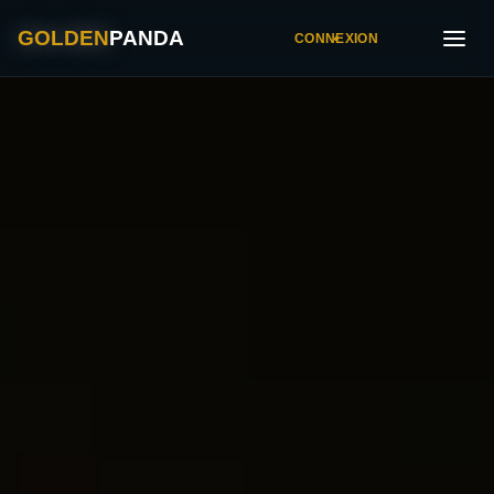
GOLDEN
PANDA
CONNEXION