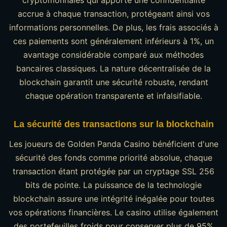
cryptomonnaies qui apporte une confidentialité
accrue à chaque transaction, protégeant ainsi vos
informations personnelles. De plus, les frais associés à
ces paiements sont généralement inférieurs à 1%, un
avantage considérable comparé aux méthodes
bancaires classiques. La nature décentralisée de la
blockchain garantit une sécurité robuste, rendant
chaque opération transparente et infalsifiable.
La sécurité des transactions sur la blockchain
Les joueurs de Golden Panda Casino bénéficient d'une
sécurité des fonds comme priorité absolue, chaque
transaction étant protégée par un cryptage SSL 256
bits de pointe. La puissance de la technologie
blockchain assure une intégrité inégalée pour toutes
vos opérations financières. Le casino utilise également
des portefeuilles froids pour conserver plus de 95%