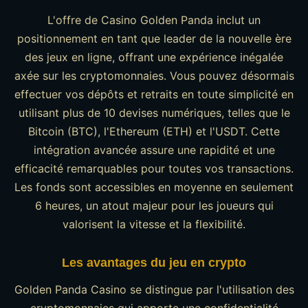
L'offre de Casino Golden Panda inclut un
positionnement en tant que leader de la nouvelle ère
des jeux en ligne, offrant une expérience inégalée
axée sur les cryptomonnaies. Vous pouvez désormais
effectuer vos dépôts et retraits en toute simplicité en
utilisant plus de 10 devises numériques, telles que le
Bitcoin (BTC), l'Ethereum (ETH) et l'USDT. Cette
intégration avancée assure une rapidité et une
efficacité remarquables pour toutes vos transactions.
Les fonds sont accessibles en moyenne en seulement
6 heures, un atout majeur pour les joueurs qui
valorisent la vitesse et la flexibilité.
Les avantages du jeu en crypto
Golden Panda Casino se distingue par l'utilisation des