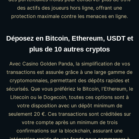
des actifs des joueurs hors ligne, offrant une
protection maximale contre les menaces en ligne.
Déposez en Bitcoin, Ethereum, USDT et
plus de 10 autres cryptos
Avec Casino Golden Panda, la simplification de vos
transactions est assurée grâce à une large gamme de
cryptomonnaies, permettant des dépôts rapides et
sécurisés. Que vous préfériez le Bitcoin, l'Ethereum, le
Litecoin ou le Dogecoin, toutes ces options sont à
votre disposition avec un dépôt minimum de
seulement 20 €. Ces transactions sont créditées sur
votre compte après un minimum de trois
confirmations sur la blockchain, assurant une