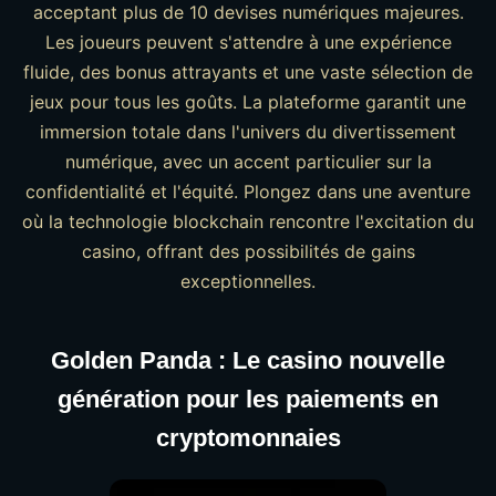
acceptant plus de 10 devises numériques majeures.
Les joueurs peuvent s'attendre à une expérience
fluide, des bonus attrayants et une vaste sélection de
jeux pour tous les goûts. La plateforme garantit une
immersion totale dans l'univers du divertissement
numérique, avec un accent particulier sur la
confidentialité et l'équité. Plongez dans une aventure
où la technologie blockchain rencontre l'excitation du
casino, offrant des possibilités de gains
exceptionnelles.
Golden Panda : Le casino nouvelle
génération pour les paiements en
cryptomonnaies